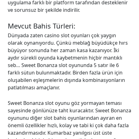
uygulama farklı bir platform tarafından desteklenir
ve sorunsuz bir şekilde indirilir.
Mevcut Bahis Türleri:
Dünyada zaten casino slot oyunları çok yaygın
olarak oynanıyordu. Çünkü meblağ büyüdükçe hırs
büyüyor sonunda her zaman kasa kazanıyor. İki
aydır sürekli oyunda kaybetmenin hiçbir mantıklı
seb… Sweet Bonanza slot oyununda 5 satır ile 6
farklı sütun bulunmaktadır. Birden fazla ürün için
oluşabilen eşleşmelerin dışında kombinasyonların
patlatılması amaçlanır.
Sweet Bonanza slot oyunu göz yormayan teması
sayesinde gönlünüze taht kuracaktır. Sweet Bonanza
oyununu diğer slot bahis oyunlarından ayıran en
önemli özellikler hızlı, kolay ve tabi ki çok daha fazla
kazandırmasıdır. Kumarbaz yanılgısı üst üste