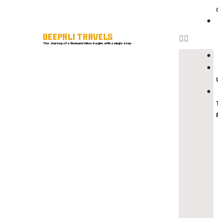
DEEPALI TRAVELS
The Journey of a thousand miles begins with a single step