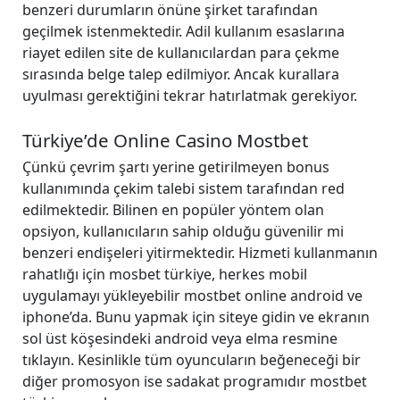
benzeri durumların önüne şirket tarafından
geçilmek istenmektedir. Adil kullanım esaslarına
riayet edilen site de kullanıcılardan para çekme
sırasında belge talep edilmiyor. Ancak kurallara
uyulması gerektiğini tekrar hatırlatmak gerekiyor.
Türkiye’de Online Casino Mostbet
Çünkü çevrim şartı yerine getirilmeyen bonus
kullanımında çekim talebi sistem tarafından red
edilmektedir. Bilinen en popüler yöntem olan
opsiyon, kullanıcıların sahip olduğu güvenilir mi
benzeri endişeleri yitirmektedir. Hizmeti kullanmanın
rahatlığı için mosbet türkiye, herkes mobil
uygulamayı yükleyebilir mostbet online android ve
iphone’da. Bunu yapmak için siteye gidin ve ekranın
sol üst köşesindeki android veya elma resmine
tıklayın. Kesinlikle tüm oyuncuların beğeneceği bir
diğer promosyon ise sadakat programıdır mostbet