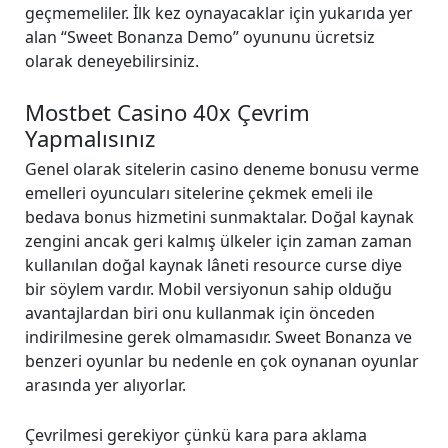
geçmemeliler. İlk kez oynayacaklar için yukarıda yer
alan “Sweet Bonanza Demo” oyununu ücretsiz
olarak deneyebilirsiniz.
Mostbet Casino 40x Çevrim
Yapmalısınız
Genel olarak sitelerin casino deneme bonusu verme
emelleri oyuncuları sitelerine çekmek emeli ile
bedava bonus hizmetini sunmaktalar. Doğal kaynak
zengini ancak geri kalmış ülkeler için zaman zaman
kullanılan doğal kaynak lâneti resource curse diye
bir söylem vardır. Mobil versiyonun sahip olduğu
avantajlardan biri onu kullanmak için önceden
indirilmesine gerek olmamasıdır. Sweet Bonanza ve
benzeri oyunlar bu nedenle en çok oynanan oyunlar
arasında yer alıyorlar.
Çevrilmesi gerekiyor çünkü kara para aklama