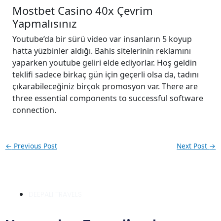
Mostbet Casino 40x Çevrim
Yapmalısınız
Youtube’da bir sürü video var insanların 5 koyup
hatta yüzbinler aldığı. Bahis sitelerinin reklamını
yaparken youtube geliri elde ediyorlar. Hoş geldin
teklifi sadece birkaç gün için geçerli olsa da, tadını
çıkarabileceğiniz birçok promosyon var. There are
three essential components to successful software
connection.
←
Previous Post
Next Post
→
DEEPALI TRAVELS