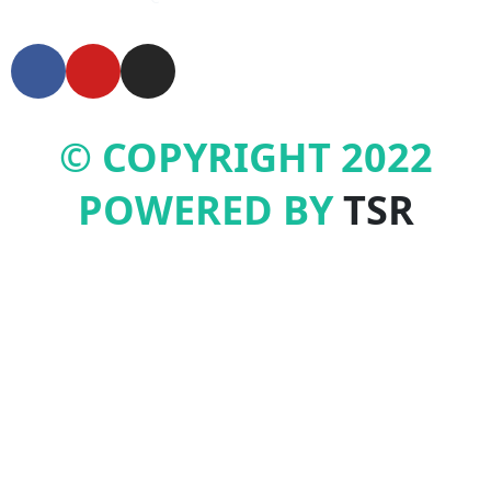
F
Y
I
a
o
n
c
u
s
e
t
t
© COPYRIGHT 2022
b
u
a
o
b
g
POWERED BY
TSR
o
e
r
k
a
-
m
f