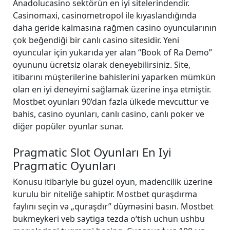
Anadolucasino sektörün en iyi sitelerindendir.
Casinomaxi, casinometropol ile kıyaslandığında
daha geride kalmasına rağmen casino oyuncularının
çok beğendiği bir canlı casino sitesidir. Yeni
oyuncular için yukarıda yer alan “Book of Ra Demo”
oyununu ücretsiz olarak deneyebilirsiniz. Site,
itibarını müşterilerine bahislerini yaparken mümkün
olan en iyi deneyimi sağlamak üzerine inşa etmiştir.
Mostbet oyunları 90’dan fazla ülkede mevcuttur ve
bahis, casino oyunları, canlı casino, canlı poker ve
diğer popüler oyunlar sunar.
Pragmatic Slot Oyunları En Iyi
Pragmatic Oyunları
Konusu itibariyle bu güzel oyun, madencilik üzerine
kurulu bir niteliğe sahiptir. Mostbet quraşdırma
faylını seçin və „quraşdır” düyməsini basın. Mostbet
bukmeykeri veb saytiga tezda oʻtish uchun ushbu